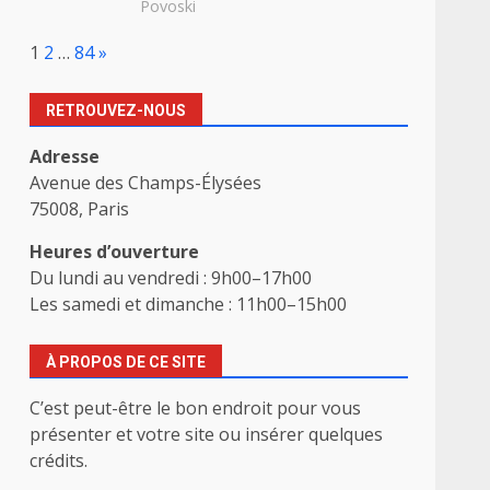
Povoski
Page:
Next
1
2
…
84
»
RETROUVEZ-NOUS
Adresse
Avenue des Champs-Élysées
75008, Paris
Heures d’ouverture
Du lundi au vendredi : 9h00–17h00
Les samedi et dimanche : 11h00–15h00
À PROPOS DE CE SITE
C’est peut-être le bon endroit pour vous
présenter et votre site ou insérer quelques
crédits.