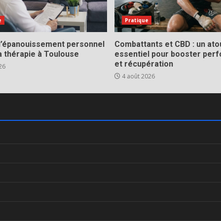
e
Pratique
 l’épanouissement personnel
Combattants et CBD : un ato
a thérapie à Toulouse
essentiel pour booster per
et récupération
26
4 août 2026