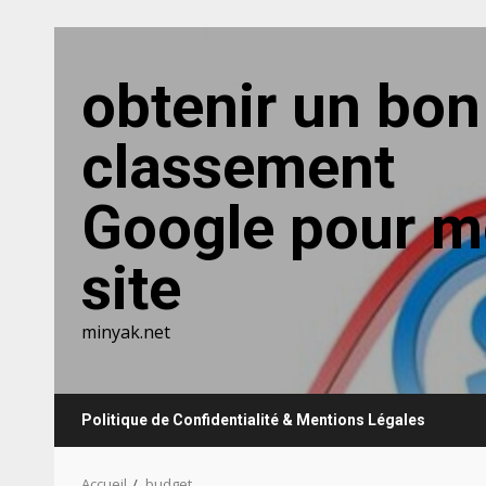
Aller
au
obtenir un bon
contenu
classement
Google pour 
site
minyak.net
Politique de Confidentialité & Mentions Légales
Accueil
budget