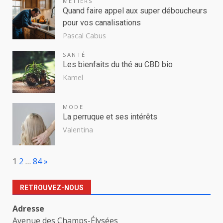
MÉTIERS
Quand faire appel aux super déboucheurs
pour vos canalisations
Pascal Cabus
SANTÉ
Les bienfaits du thé au CBD bio
Kamel
MODE
La perruque et ses intérêts
Valentina
Page:
Next
1
2
…
84
»
RETROUVEZ-NOUS
Adresse
Avenue des Champs-Élysées