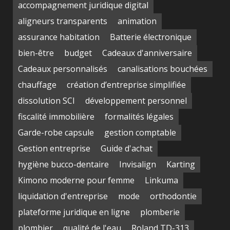
accompagnement juridique digital
aligneurs transparents
animation
assurance habitation
Batterie électronique
bien-être
budget
Cadeaux d'anniversaire
Cadeaux personnalisés
canalisations bouchées
chauffage
création d’entreprise simplifiée
dissolution SCI
développement personnel
fiscalité immobilière
formalités légales
Garde-robe capsule
gestion comptable
Gestion entreprise
Guide d'achat
hygiène bucco-dentaire
Invisalign
Karting
Kimono moderne pour femme
Linkuma
liquidation d'entreprise
mode
orthodontie
plateforme juridique en ligne
plomberie
plombier
qualité de l'eau
Roland TD-313