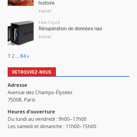
histoire
Kamel
PRATIQUE
Récupération de données nas
Kamel
Page:
Next
1
2
…
84
»
RETROUVEZ-NOUS
Adresse
Avenue des Champs-Élysées
75008, Paris
Heures d’ouverture
Du lundi au vendredi : 9h00–17h00
Les samedi et dimanche : 11h00–15h00