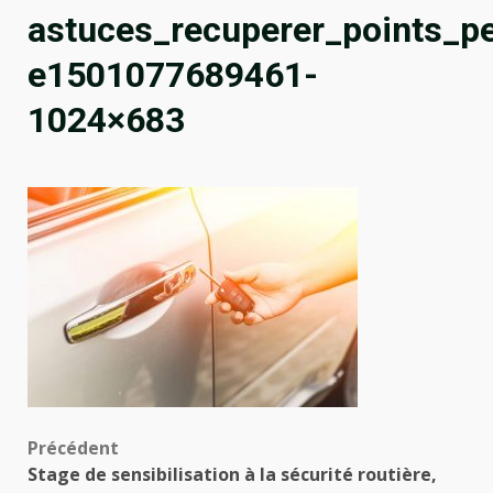
astuces_recuperer_points_p
e1501077689461-
1024×683
Navigation
Précédent
Stage de sensibilisation à la sécurité routière,