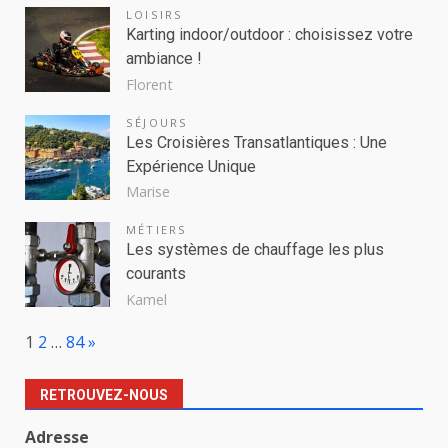
LOISIRS
Karting indoor/outdoor : choisissez votre
ambiance !
Florent
SÉJOURS
Les Croisières Transatlantiques : Une
Expérience Unique
Marise
MÉTIERS
Les systèmes de chauffage les plus
courants
Kamel
Page:
Next
1
2
…
84
»
RETROUVEZ-NOUS
Adresse