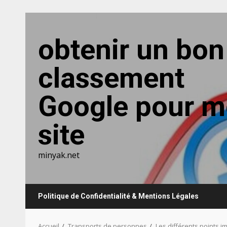
Aller
au
obtenir un bon
contenu
classement
Google pour 
site
minyak.net
Politique de Confidentialité & Mentions Légales
Accueil
Transports de personnes
Les différents points i