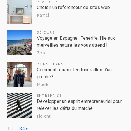
PRATIQUE
Choisir un référenceur de sites web
Kamel
SÉJOURS
Voyage en Espagne : Tenerife, l’île aux
merveilles naturelles vous attend !
Zozo
BONS PLANS
Comment réussir les funérailles d’un
proche?
Maelle
ENTREPRISE
Développer un esprit entrepreneurial pour
relever les défis du marché
Florent
Page:
Next
1
2
…
84
»