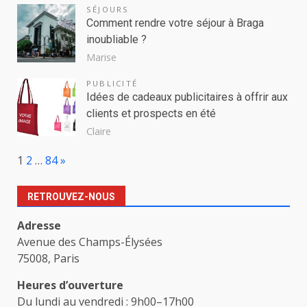
SÉJOURS
Comment rendre votre séjour à Braga
inoubliable ?
Marise
PUBLICITÉ
Idées de cadeaux publicitaires à offrir aux
clients et prospects en été
Claire
Page:
Next
1
2
…
84
»
RETROUVEZ-NOUS
Adresse
Avenue des Champs-Élysées
75008, Paris
Heures d’ouverture
Du lundi au vendredi : 9h00–17h00