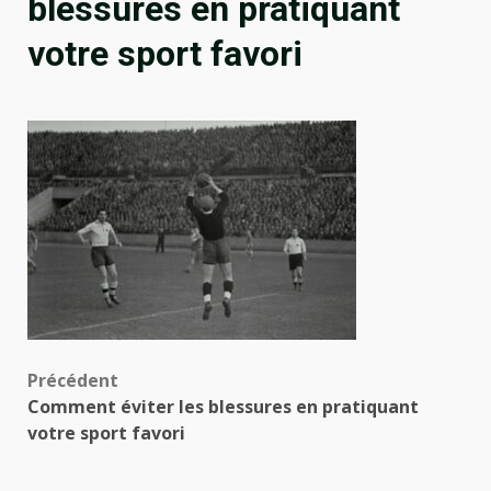
blessures en pratiquant
votre sport favori
Navigation
Précédent
Comment éviter les blessures en pratiquant
d’article
votre sport favori