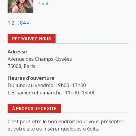
Sarah
Page:
Next
1
2
…
84
»
RETROUVEZ-NOUS
Adresse
Avenue des Champs-Élysées
75008, Paris
Heures d’ouverture
Du lundi au vendredi : 9h00–17h00
Les samedi et dimanche : 11h00–15h00
À PROPOS DE CE SITE
C’est peut-être le bon endroit pour vous présenter
et votre site ou insérer quelques crédits.